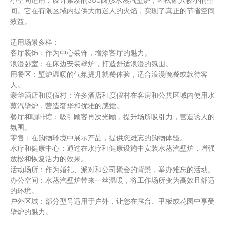
小空间适用：设计紧凑的380圆形水蒸汽壁炉，轻松融入较小的空
间。它在有限区域内提供大而迷人的火焰，实现了真正的节省空间
效益。
适用场景多样：
客厅装饰：作为中心装饰，增添客厅的魅力。
浪漫卧室：在床边安装壁炉，打造舒适浪漫的氛围。
用餐区：壁炉温暖的气氛提升就餐体验，适合浪漫晚餐或款待客
人。
豪华酒店和度假村：许多酒店和度假村在客房和公共区域内使用水
蒸汽壁炉，营造奢华和优雅的感觉。
餐厅和咖啡馆：吸引顾客再次光顾，提升场所吸引力，营造诱人的
氛围。
零售：在购物环境中展示产品，提供您难忘的购物体验。
水疗和健康中心：通过在水疗和健康设施中安装水蒸汽壁炉，增强
放松和恢复活力的效果。
活动场所：作为婚礼、派对和公司聚会的背景，举办难忘的活动。
办公空间：水蒸汽壁炉带来一丝温暖，将工作场所变为高效且舒适
的环境。
户外区域：部分型号适用于户外，让您在露台、甲板或花园中享受
壁炉的魅力。