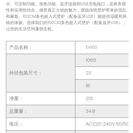
示、可定制功能、加热功能、蓝牙连接和USB充电端口，还将美观
性和实用性结合。感受真正火焰的魅力，摆脱传统壁炉带来的混乱
和麻烦。100CM多色嵌入式壁炉（配备蓝牙USB）能提供温暖和风
格的体验。选择我们的100CM多色嵌入式壁炉（配备蓝牙USB），
让您的生活空间蓬勃生机。
产品名称：
EV100
106.5
外径包装尺寸：
23
18
净重：
21.5
总重量：
34.8
电压：
AC220-240V 50/60H