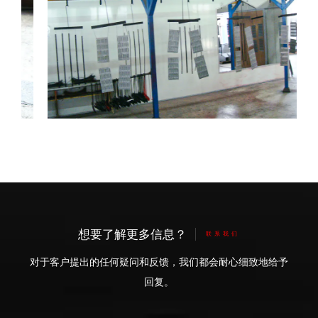
想要了解更多信息？
联系我们
对于客户提出的任何疑问和反馈，我们都会耐心细致地给予
回复。